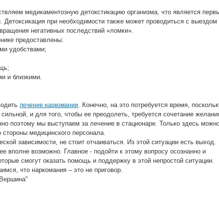
ствляем медикаментозную детокстикацию организма, что является перв
и. Детоксикация при необходимости также может проводиться с выездом
твращения негативных последствий «ломки».
инике предоставлены:
ми удобствами;
щь;
и и близкими.
водить
. Конечно, на это потребуется время, поскольк
лечение наркомании
сильной, и для того, чтобы ее преодолеть, требуется сочетание желани
но поэтому мы выступаем за лечение в стационаре. Только здесь можн
о стороны медицинского персонала.
ской зависимости, не стоит отчаиваться. Из этой ситуации есть выход.
ее вполне возможно. Главное - подойти к этому вопросу осознанно и
оторые смогут оказать помощь и поддержку в этой непростой ситуации.
мся, что наркомания – это не приговор.
"Вершина"