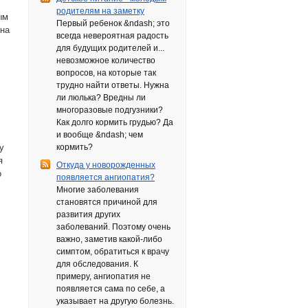
родителям на заметку
ым
Первый ребенок &ndash; это
 на
всегда невероятная радость
для будущих родителей и...
невозможное количество
вопросов, на которые так
трудно найти ответы. Нужна
ли люлька? Вредны ли
многоразовые подгузники?
Как долго кормить грудью? Да
и вообще &ndash; чем
у
кормить?
я
Откуда у новорожденных
о
появляется ангиопатия?
Многие заболевания
становятся причиной для
развития других
заболеваний. Поэтому очень
важно, заметив какой-либо
симптом, обратиться к врачу
для обследования. К
примеру, ангиопатия не
появляется сама по себе, а
указывает на другую болезнь.