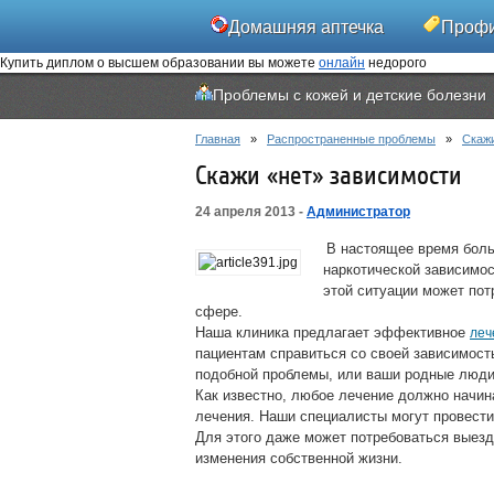
Домашняя аптечка
Профи
Купить диплом о высшем образовании вы можете
онлайн
недорого
Контакты
Проблемы с кожей и детские болезни
Главная
»
Распространенные проблемы
»
Скажи
Скажи «нет» зависимости
24 апреля 2013 -
Администратор
В настоящее время боль
наркотической зависимос
этой ситуации может по
сфере.
Наша клиника предлагает эффективное
леч
пациентам справиться со своей зависимост
подобной проблемы, или ваши родные люди 
Как известно, любое лечение должно начин
лечения. Наши специалисты могут провести
Для этого даже может потребоваться выезд
изменения собственной жизни.