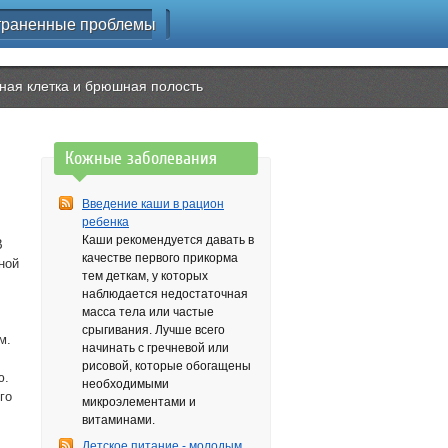
траненные проблемы
ная клетка и брюшная полость
Кожные заболевания
Введение каши в рацион
ребенка
Каши рекомендуется давать в
В
качестве первого прикорма
ной
тем деткам, у которых
наблюдается недостаточная
масса тела или частые
срыгивания. Лучше всего
м.
начинать с гречневой или
рисовой, которые обогащены
ю.
необходимыми
го
микроэлементами и
витаминами.
Детское питание - молодым