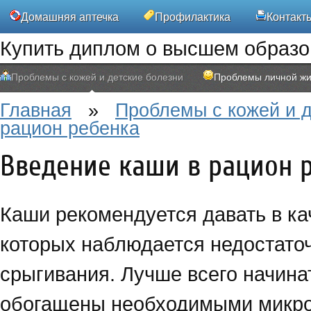
Домашняя аптечка
Профилактика
Контакт
Купить диплом о высшем образ
Проблемы с кожей и детские болезни
Проблемы личной жи
Главная
»
Проблемы с кожей и д
рацион ребенка
Введение каши в рацион 
Каши рекомендуется давать в ка
которых наблюдается недостаточ
срыгивания. Лучше всего начинат
обогащены необходимыми микро