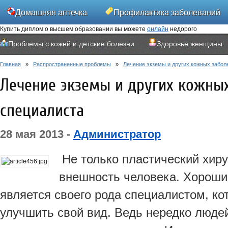
Домашняя аптечка
Профилактика заболеваний
Купить диплом о высшем образовании вы можете
онлайн
недорого
Контакты
Проблемы с кожей и детские болезни
Здоровье женщины
Главная
»
Распространенные проблемы
»
Лечение экземы и других кожных забол
Лечение экземы и других кожных
специалиста
28 мая 2013 -
Администратор
Не только пластический хир
внешность человека. Хорош
является своего рода специалистом, к
улучшить свой вид. Ведь нередко люде