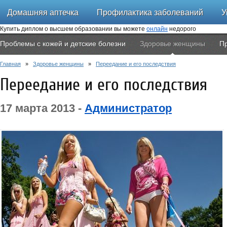
Домашняя аптечка
Профилактика заболеваний
У
Купить диплом о высшем образовании вы можете
онлайн
недорого
Проблемы с кожей и детские болезни
Здоровье женщины
П
Главная
»
Здоровье женщины
»
Переедание и его последствия
Переедание и его последствия
17 марта 2013 -
Администратор