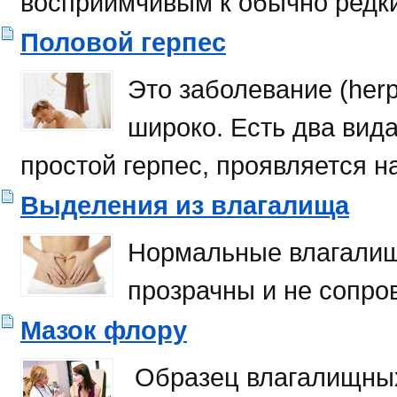
восприимчивым к обычно редк
Половой герпес
Это заболевание (herp
широко. Есть два вида
простой герпес, проявляется на
Выделения из влагалища
Нормальные влагалищ
прозрачны и не сопр
Мазок флору
Образец влагалищных