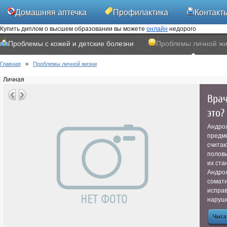
Домашняя аптечка
Профилактика
Контакт
Купить диплом о высшем образовании вы можете
онлайн
недорого
Проблемы с кожей и детские болезни
Проблемы личной жи
Главная
»
Проблемы личной жизни
Личная
Врач
это?
Андрол
предм
считаю
половы
их ста
Андро
сомати
испра
наруше