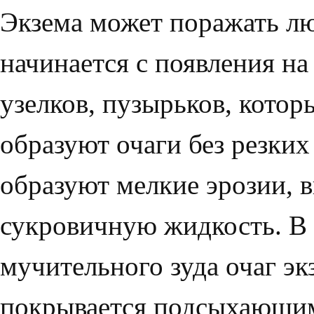
Экзема может поражать лю
начинается с по­явления н
узелков, пузырьков, кото
образуют очаги без рез­ки
об­разуют мелкие эрозии,
сукровичную жидкость. В р
мучительного зуда очаг э
покрывается подсыхающим