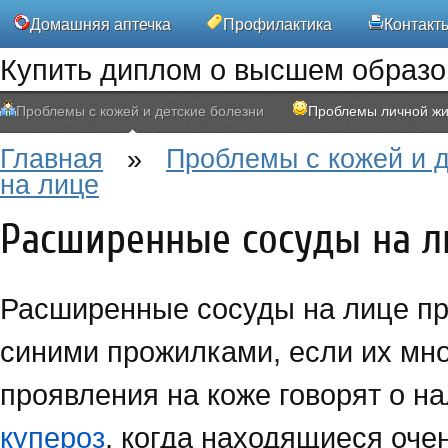
Домашняя аптечка
Профилактика
Контакт
Купить диплом о высшем образ
Проблемы с кожей и детские болезни
Проблемы личной жи
Главная
»
Проблемы с кожей и д
на лице
Расширенные сосуды на л
Расширенные сосуды на лице пр
синими прожилками, если их мно
проявления на коже говорят о н
купероз
, когда находящиеся оче