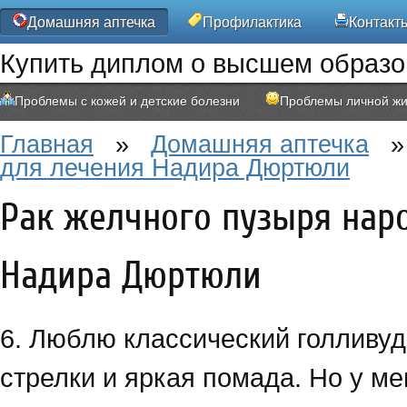
Домашняя аптечка
Профилактика
Контакт
Купить диплом о высшем образ
Проблемы с кожей и детские болезни
Проблемы личной жи
Главная
»
Домашняя аптечка
для лечения Надира Дюртюли
Рак желчного пузыря нар
Надира Дюртюли
6. Люблю классический голливуд
стрелки и яркая помада. Но у ме