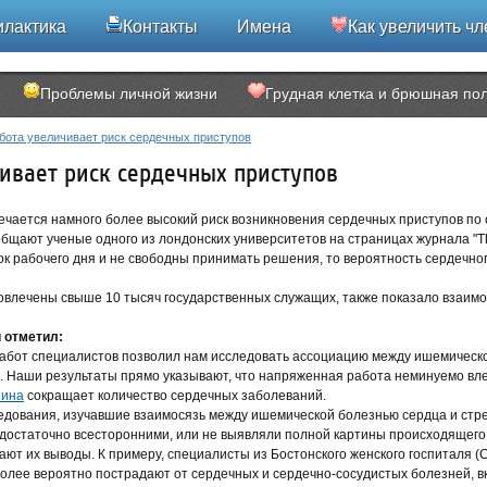
лактика
Контакты
Имена
Как увеличить чл
Проблемы личной жизни
Грудная клетка и брюшная по
бота увеличивает риск сердечных приступов
ивает риск сердечных приступов
ечается намного более высокий риск возникновения сердечных приступов по 
бщают ученые одного из лондонских университетов на страницах журнала "Th
к рабочего дня и не свободны принимать решения, то вероятность сердечно
овлечены свыше 10 тысяч государственных служащих, также показало взаимо
 отметил:
абот специалистов позволил нам исследовать ассоциацию между ишемическо
. Наши результаты прямо указывают, что напряженная работа неминуемо вле
пина
сокращает количество сердечных заболеваний.
дования, изучавшие взаимосязь между ишемической болезнью сердца и стре
достаточно всесторонними, или не выявляли полной картины происходящего
ют их выводы. К примеру, специалисты из Бостонского женского госпиталя 
лее вероятно пострадают от сердечных и сердечно-сосудистых болезней, в