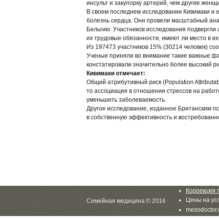
инсульт и закупорку артерий, чем другие женщ
В своем последнем исследовании Кивимаки и е
болезнь сердца. Они провели масштабный ана
Бельгию. Участников исследования подвергли 
их трудовые обязанности, имеют ли место в и
Из 197473 участников 15% (30214 человек) со
Ученые приняли во внимание такие важные фак
констатировали значительно более высокий р
Кивимаки отмечает:
Общий атрибутивный риск (Population Attribut
то ассоциация в отношении стрессов на работ
уменьшить заболеваемость.
Другое исследование, изданное Британским пс
в собственную эффективность и востребованно
Коррекция 
Цены на усл
Семейная медицина © 2016
mesodoctor.