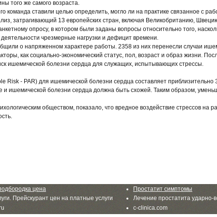
ины того же самого возраста.
го команда ставили целью определить, могло ли на практике связанное с р
лиз, затрагивающий 13 европейских стран, включая Великобританию, Швец
анкетному опросу, в котором были заданы вопросы относительно того, наско
х деятельности чрезмерные нагрузки и дефицит времени.
общили о напряженном характере работы. 2358 из них перенесли случаи ише
торы, как социально-экономический статус, пол, возраст и образ жизни. Пос
иск ишемической болезни сердца для служащих, испытывающих стрессы.
able Risk - PAR) для ишемической болезни сердца составляет приблизительно 
е и ишемической болезни сердца должна быть схожей. Таким образом, умень
ихологическим обществом, показало, что вредное воздействие стрессов на р
сть.
подбородка цена
Простатит симптомы
уги. Прейскурант цен на платные услуги
Лечение простатита ударно-
ru
c-clinica.com