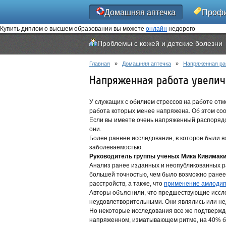
Домашняя аптечка
Профи
Купить диплом о высшем образовании вы можете
онлайн
недорого
Проблемы с кожей и детские болезни
Главная
»
Домашняя аптечка
»
Напряженная ра
Напряженная работа увелич
У служащих с обилием стрессов на работе отм
работа которых менее напряжена. Об этом соо
Если вы имеете очень напряженный распорядо
они.
Более раннее исследование, в которое были в
заболеваемостью.
Руководитель группы ученых Мика Кивимаки
Анализ ранее изданных и неопубликованных р
большей точностью, чем было возможно ранее
расстройств, а также, что
применение амлоди
Авторы объяснили, что предшествующие иссле
неудовлетворительными. Они являлись или не
Но некоторые исследования все же подтвержда
напряженном, изматывающем ритме, на 40% бо