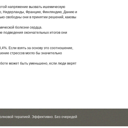
аботой напряжение вызвать ишемическую
ию, Нидерланды, Францию, Финляндию, Данию и
лько свободны они в принятии решений, каковы
мической болезни сердца.
ле подведения окончательных итогов они
3,4%. Если взять за основу это соотношение,
шение стрессов могло бы значительно
аботе может быть уменьшено, если люди верят
волновой терапией. Эффективно. Без очередей