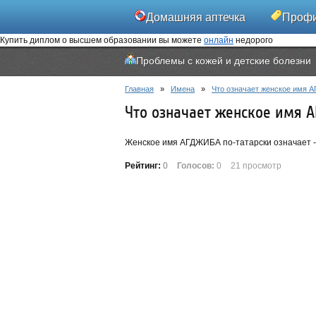
Домашняя аптечка
Профи
Купить диплом о высшем образовании вы можете
онлайн
недорого
Проблемы с кожей и детские болезни
Главная
»
Имена
»
Что означает женское имя А
Что означает женское имя А
Женское имя АГДЖИБА по-татарски означает - Ч
Рейтинг:
0
Голосов:
0
21 просмотр