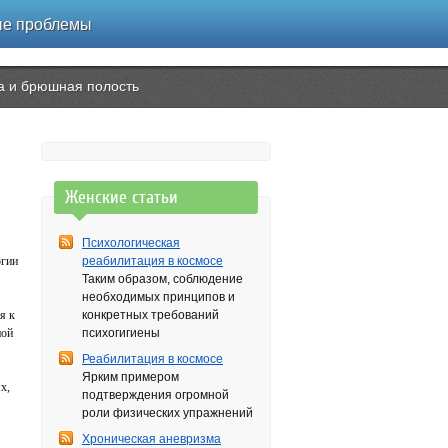
ые проблемы
ка и брюшная полость
Женские статьи
Психологическая
огии
реабилитация в космосе
Таким образом, соблюдение
необходимых принципов и
я к
конкретных требований
ной
психогигиены
Реабилитация в космосе
Ярким примером
х,
подтверждения огромной
роли физических упражнений
Хроническая аневризма