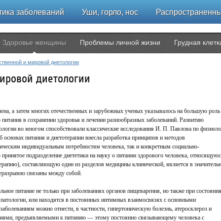
ика заболеваний
Уши, горло, нос
Распространенн
Здоровье женщины
Проблемы личной жизни
Грудная клет
ственной и мировой диетологии
мировой диетологии
лена, а затем многих отечественных и зарубежных ученых указывалось на большую роль
 питания в сохранении здоровья и лечении разнообразных заболеваний. Развитию
ологии во многом способствовали классические исследования И. П. Павлова по физиол
б основах питания и диетотерапии внесла разработка принципов и методов
гическим индивидуальным потребностям человека, так и конкретным социально-
принятое подразделение диететики на науку о питании здорового человека, относящуюс
отерапию), составляющую один из разделов медицины клинической, является в значитель
неразрывно связаны между собой.
льное питание не только при заболеваниях органов пищеварения, но также при состояния
 патологии, или находятся в постоянных интимных взаимосвязях с основными
заболеваниям можно отнести, в частности, гипертоническую болезнь, атеросклероз и
иями, предъявляемыми к питанию — этому постоянно связывающему человека с