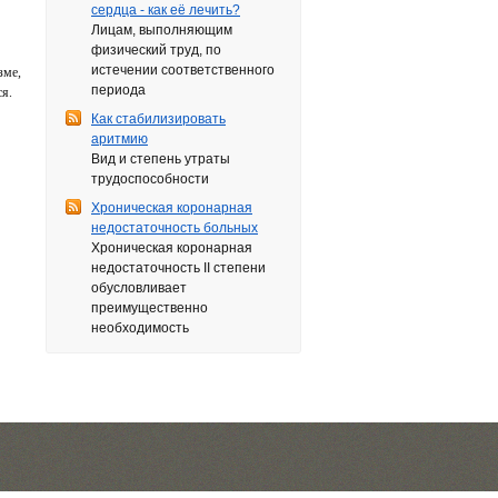
сердца - как её лечить?
Лицам, выполняющим
физический труд, по
истечении соответственного
зме,
периода
ся.
Как стабилизировать
аритмию
Вид и степень утраты
трудоспособности
Хроническая коронарная
недостаточность больных
Хроническая коронарная
недостаточность II степени
обусловливает
преимущественно
необходимость