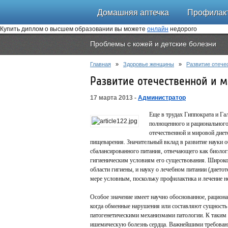
Домашняя аптечка
Профилакт
Купить диплом о высшем образовании вы можете
онлайн
недорого
Проблемы с кожей и детские болезни
Главная
»
Здоровье женщины
»
Развитие отече
Развитие отечественной и 
17 марта 2013 -
Администратор
Еще в трудах Гиппократа и Га
полноценного и рационального
отечественной и мировой диет
пищеварения. Значительный вклад в развитие науки о
сбалансированного питания, отвечающего как биоло
гигиеническим условиям его существования. Широко 
области гигиены, и науку о лечебном питании (диет
мере условным, поскольку профилактика и лечение 
Особое значение имеет научно обоснованное, рациона
когда обменные нарушения или составляют сущность
патогенетическими механизмами патологии. К таким 
ишемическую болезнь сердца. Важнейшими требован