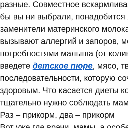
разные. Совместное вскармливан
бы вы ни выбрали, понадобится
заменители материнского молок
вызывают аллергий и запоров, мо
потребностями малыша (от колик,
введете
детское пюре
, мясо, т
последовательности, которую со
здоровым. Что касается диеты к
тщательно нужно соблюдать ма
Раз – прикорм, два – прикорм
Вот уже где врачи, мамы, а особ