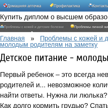
Домашняя аптечка
Профилактика
Контакт
Купить диплом о высшем образ
Проблемы с кожей и детские болезни
Проблемы личной жи
Главная
»
Проблемы с кожей и д
молодым родителям на заметку
Детское питание - молод
Первый ребенок – это всегда не
родителей и... невозможное коли
найти ответы. Нужна ли люлька?
Как долго кормить грудью? Спат