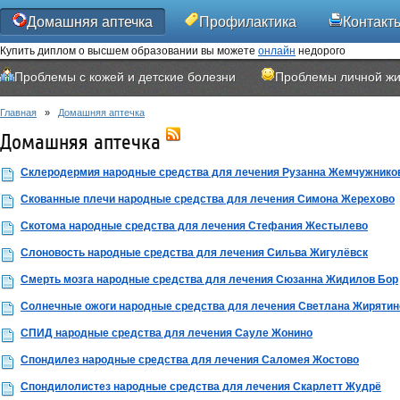
Домашняя аптечка
Профилактика
Контакт
Купить диплом о высшем образовании вы можете
онлайн
недорого
Проблемы с кожей и детские болезни
Проблемы личной жи
Главная
»
Домашняя аптечка
Домашняя аптечка
Склеродермия народные средства для лечения Рузанна Жемчужнико
Скованные плечи народные средства для лечения Симона Жерехово
Скотома народные средства для лечения Стефания Жестылево
Слоновость народные средства для лечения Сильва Жигулёвск
Смерть мозга народные средства для лечения Сюзанна Жидилов Бор
Солнечные ожоги народные средства для лечения Светлана Жирятин
СПИД народные средства для лечения Сауле Жонино
Спондилез народные средства для лечения Саломея Жостово
Спондилолистез народные средства для лечения Скарлетт Жудрё