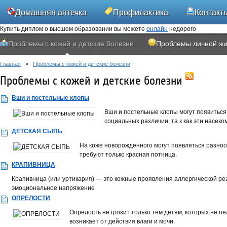
Домашняя аптечка
Профилактика
Контакт
Купить диплом о высшем образовании вы можете
онлайн
недорого
Проблемы с кожей и детские болезни
Проблемы личной жи
Главная
»
Проблемы с кожей и детские болезни
Проблемы с кожей и детские болезни
Вши и постельные клопы
Вши и постельные клопы могут появиться
социальных разли­чии, та к как эти насе
ДЕТСКАЯ СЫПЬ
На коже новорожденного могут появ­ляться разноо
требуют только красная потница.
КРАПИВНИЦА
Крапивница (или уртикария) — это кожные проявления аллергической реа
эмоциональное напряжение
ОПРЕЛОСТИ
Опрелость не грозит только тем де­тям, которых не п
воз­никает от действия влаги и мочи.