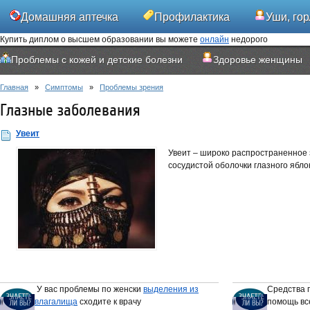
Домашняя аптечка
Профилактика
Уши, гор
Купить диплом о высшем образовании вы можете
онлайн
недорого
Проблемы с кожей и детские болезни
Здоровье женщины
Главная
»
Симптомы
»
Проблемы зрения
Глазные заболевания
Увеит
Увеит – широко распространенное
сосудистой оболочки глазного ябло
У вас проблемы по женски
выделения из
Средства 
влагалища
сходите к врачу
помощь вс