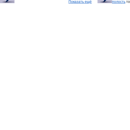
Показать ещё
полость
то